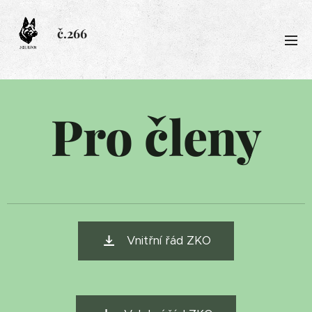
č.266
Pro členy
Vnitřní řád ZKO