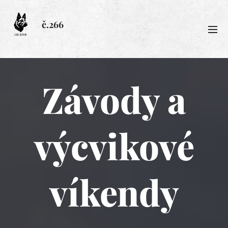
č.266
Závody a
výcvikové
víkendy